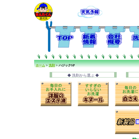
ホーム
>
洗剤
> ハジックSP
◆ 洗剤から選ぶ ◆