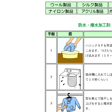
防水・撥水加工剤
手順
図
ハジックＳＰを常
１
こみます。つけた
け込みます（１０
脱水機に入れてし
２
て１０秒くらい）
型を整えて陰干し
３
上げをすると撥水
す。