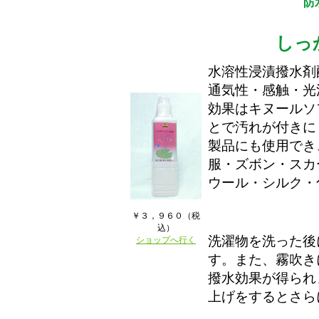
防
しっ
水溶性浸漬撥水剤
通気性・感触・光
効果はキヌールソ
とで汚れが付きに
製品にも使用でき
服・ズボン・スカ
ウール・シルク・
￥３，９６０（税
込）
洗濯物を洗った後
ショップへ行く
す。また、霧吹き
撥水効果が得られ
上げをするとさら